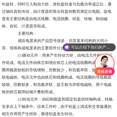
向旋转，同时引入制动力矩，使铝盘转速与负载功率成正比，通
过轴向齿轮传动，由计度器积算出转盘转数而测定出电能。故电
度表主要结构是由电压线圈、电流线圈、转盘、转轴、制动磁
铁、齿轮、计度器等组成。
主要结构：
感应电度表的产品型号很多，但其基本结构则大同小
可以介绍下你们的产品么？
异。现将构成电度表的主要部件分述如下。
(1)驱动元件：用来产生转动力矩，由电流元件和电压元
件组成。电流元件由铁芯和绕在铁芯上的电流线圈构成。电流线
圈用截面较粗的导线绕制，匝数较少，和负载串联，故又称为串
联电磁铁。电压元件也由铁芯和线圈构成。电压线圈的导线截面
较细，匝数较多，和负载并联，故又称为并联电磁铁。两个电磁
铁的铁芯都用硅钢片叠制而成。
(2)转动元件：由铝制圆盘和固定铝盘的转轴构成，转轴
支承在上下轴承中。仪表工作时，由于铝盘上涡流和交变磁通的
相互作用而产生转矩，驱使铝盘发生转动。