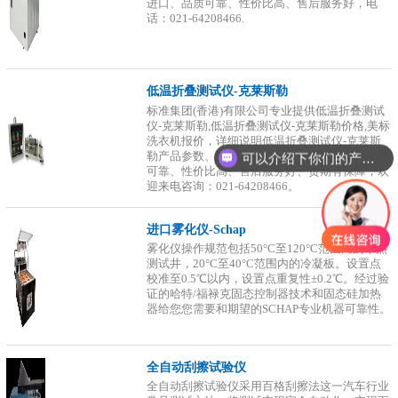
进口、品质可靠、性价比高、售后服务好，电
话：021-64208466.
低温折叠测试仪-克莱斯勒
标准集团(香港)有限公司专业提供低温折叠测试
仪-克莱斯勒,低温折叠测试仪-克莱斯勒价格,美标
洗衣机报价，详细说明低温折叠测试仪-克莱斯
可以介绍下你们的产品么？
勒产品参数、功能及样式，原装进口品牌、品质
可靠、性价比高、售后服务好、货期有保障，欢
迎来电咨询：021-64208466。
进口雾化仪-Schap
雾化仪操作规范包括50°C至120°C范围内的干热
测试井，20°C至40°C范围内的冷凝板。设置点
校准至0.5℃以内，设置点重复性±0.2℃。经过验
证的哈特/福禄克固态控制器技术和固态硅加热
器给您您需要和期望的SCHAP专业机器可靠性。
全自动刮擦试验仪
全自动刮擦试验仪采用百格刮擦法这一汽车行业