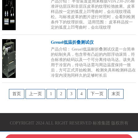
产品介绍： 半管装置是用来根据VDA 230-205标
准评估层压和非层压皮革的纹理松弛效果。皮革
样品按一定的弧度上凹弯曲时，会出现纹理疏
松。与标准皮革的图片进行对照时，会看到检测
条件下的纹理折痕。 适用范围： 皮革样品按一
定的弧度上凹弯曲时，会出现纹理
Greuel低温折叠测试仪
产品介绍： Greuel低温耐折叠测试仪是一台简单
的铝制夹具，包含带有凸起的内部浮动滚筒，符
合标准的砝码以及一个可分离传动马达。该夹具
用于冷室内，传动马达需与周边温度保持一致
后，方可正式开始检测。 检测夹具和检测样品在
冷室内浸泡同样久的足够时长后
首页
上一页
1
2
3
4
下一页
末页
COPYRIGHT 2024 ALL RIGHT RESERVED 标准集团 版权所有