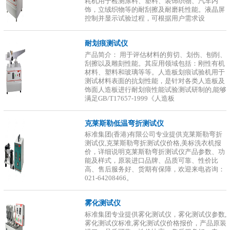
耗机用于检测涂料、塑料、装饰织物、汽车内
饰，立绒织物等的耐刮擦及耐磨耗性能。液晶屏
控制并显示试验过程，可根据用户需求设
耐划痕测试仪
产品简介： 用于评估材料的剪切、划伤、刨削、
刮擦以及雕刻性能。其应用领域包括：刚性有机
材料、塑料和玻璃等等。人造板划痕试验机用于
测试材料表面的抗划性能，是针对各类人造板及
饰面人造板进行耐划痕性能试验测试研制的,能够
满足GB/T17657-1999《人造板
克莱斯勒低温弯折测试仪
标准集团(香港)有限公司专业提供克莱斯勒弯折
测试仪,克莱斯勒弯折测试仪价格,美标洗衣机报
价，详细说明克莱斯勒弯折测试仪产品参数、功
能及样式，原装进口品牌、品质可靠、性价比
高、售后服务好、货期有保障，欢迎来电咨询：
021-64208466。
雾化测试仪
标准集团专业提供雾化测试仪，雾化测试仪参数,
雾化测试仪标准,雾化测试仪价格报价，产品原装